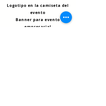
Logotipo en la camiseta del
evento
Banner para evento
empresarial
Promoción de relaciones
públicas
PATROCINA HOY
Al patrocinar la Be Well
Expo, estará proporcionando